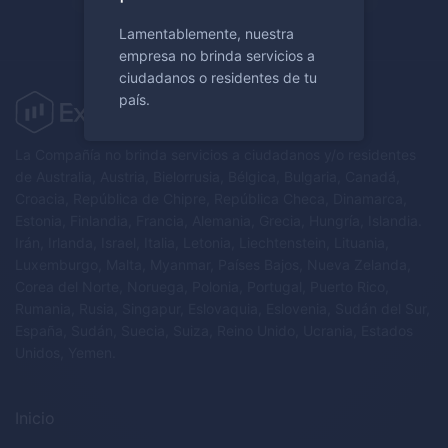
Lamentablemente, nuestra
empresa no brinda servicios a
ciudadanos o residentes de tu
país.
La Compañía no brinda servicios a ciudadanos y/o residentes
de Australia, Austria, Bielorrusia, Bélgica, Bulgaria, Canadá,
Croacia, República de Chipre, República Checa, Dinamarca,
Estonia, Finlandia, Francia, Alemania, Grecia, Hungría, Islandia.
Irán, Irlanda, Israel, Italia, Letonia, Liechtenstein, Lituania,
Luxemburgo, Malta, Myanmar, Países Bajos, Nueva Zelanda,
Corea del Norte, Noruega, Polonia, Portugal, Puerto Rico,
Rumania, Rusia, Singapur, Eslovaquia, Eslovenia, Sudán del Sur,
España, Sudán, Suecia, Suiza, Reino Unido, Ucrania, Estados
Unidos, Yemen.
Inicio