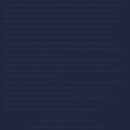
tus objetivos de inversión, nivel de experiencia y tolerancia al riesgo antes
de comprar o vender. Las operaciones implican riesgos financieros y
podrían resultar en la pérdida parcial o total de tus fondos, por lo que no
debes invertir dinero que no puedas permitirte perder. Debes conocer y
comprender plenamente todos los riesgos asociados al trading y la
inversión, y, si tienes dudas, buscar el asesoramiento de un asesor
financiero independiente. Se te conceden derechos limitados y no
exclusivos para utilizar la propiedad intelectual contenida en este sitio
para uso personal, no comercial y no transferible, únicamente en relación
con los servicios ofrecidos en el sitio.
Dado que EOLabs LLC no está bajo la supervisión de la JFSA, no está
involucrada en ningún acto considerado como oferta de productos
financieros y solicitud de servicios financieros a Japón y este sitio web no
está dirigido a residentes en Japón.
EOLabs LLC, Company No 377 LLC 2020, having its registered address at:
First Floor, First St. Vincent Bank Ltd., James Street, PO Box 1574,
Kingstown, St. Vincent and the Grenadines.
Merchant Company: Highmax LTD, company No: 124393, MOL: Main
Street 5-9, Gibraltar, GX11 1AA, Gibraltar.
HighMax Ltd is acting as the Payment Agent for EOLabs LLC.
© 2014–
2026
ExpertOption
ExpertOption
. Todos los derechos reservados.