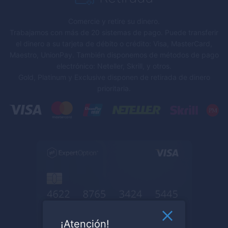
Comercie y retire su dinero.
Trabajamos con más de 20 sistemas de pago. Puede transferir
el dinero a su tarjeta de débito o crédito: Visa, MasterCard,
Maestro, UnionPay. También disponemos de métodos de pago
electrónico: Neteller, Skrill, y otros.
Gold, Platinum y Exclusive disponen de retirada de dinero
prioritaria.
¡Atención!